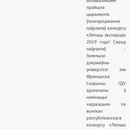
аблвыканкаме
прайшла
цырымонія
ўзнагароджання
лаўрэатаў конкурсу
«Лепшы экспарцёр
2019 года". Сярод
лаўрэатаў -
Гомельскі
дзяржаўны
універсітэт імя
Францыска
Скарыны. ГДУ
адзначаны ў
намінацыі
«адукацыя» па
выніках
рэспубліканскага
конкурсу «Лепшы