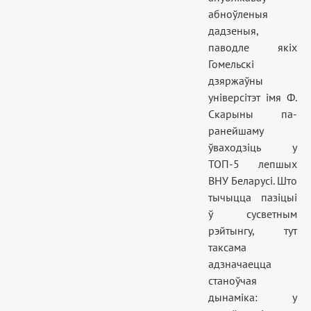
абноўленыя
дадзеныя,
паводле якіх
Гомельскі
дзяржаўны
універсітэт імя Ф.
Скарыны па-
ранейшаму
ўваходзіць у
ТОП-5 лепшых
ВНУ Беларусі. Што
тычыцца пазіцыі
ў сусветным
рэйтынгу, тут
таксама
адзначаецца
станоўчая
дынаміка: у