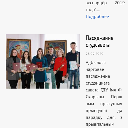
экспарцёр 2019
года".…
Подробнее
Пасяджэнне
студсавета
28.09.2020
Адбылося
чарговае
пасяджэнне
студэнцкага
савета ГДУ імя Ф.
Скарыны. Перш
чым прысутныя
прыступілі да
парадку дня, з
прывітальным