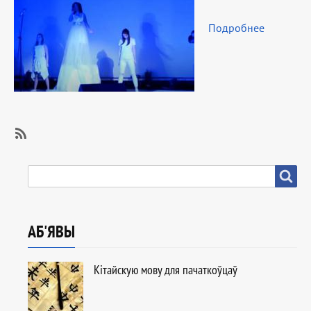
Подробнее
SubscribeSubscribe
to
ПОШУК
Пошук
Жыццё
ўніверсітэта
АБ'ЯВЫ
Кітайскую мову для пачаткоўцаў