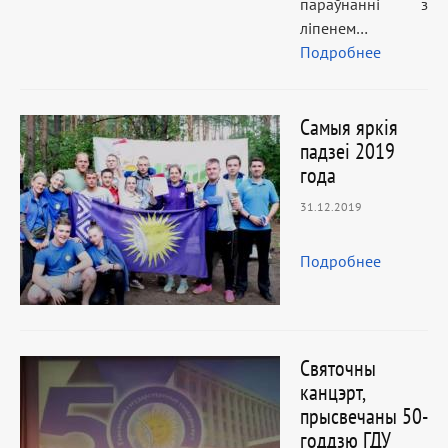
параўнанні з
ліпенем…
Подробнее
Самыя яркія
падзеі 2019
года
31.12.2019
Подробнее
Святочны
канцэрт,
прысвечаны 50-
годдзю ГДУ