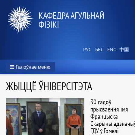
КАФЕДРА АГУЛЬНАЙ
ФІЗІКІ
Галоўнае меню
ЖЫЦЦЁ ЎНІВЕРСІТЭТА
30 гадоў
прысваення імя
Францыска
Скарыны адзначы
ГДУ ў Гомелі