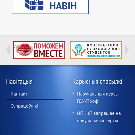
Навігацыя
Карысныя спасылкі
Кантакт
Навучальныя курсы
ГДУ-Профі
Супрацоўнікі
ИПКиП запрашае на
навучальныя курсы