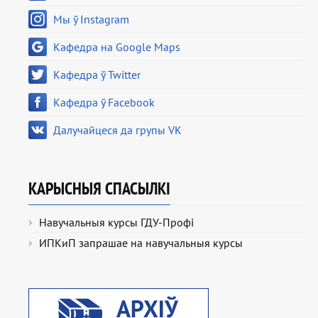
Мы ў Instagram
Кафедра на Google Maps
Кафедра ў Twitter
Кафедра ў Facebook
Далучайцеся да групы VK
КАРЫСНЫЯ СПАСЫЛКІ
Навучальныя курсы ГДУ-Профі
ИПКиП запрашае на навучальныя курсы