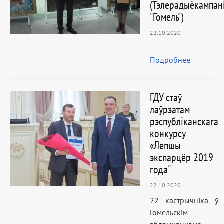
(Тэлерадыёкампан
"Гомель")
22.10.2020
Подробнее
ГДУ стаў
лаўрэатам
рэспубліканскага
конкурсу
«Лепшы
экспарцёр 2019
года"
22.10.2020
22 кастрычніка ў
Гомельскім