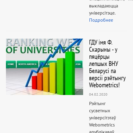
выкладаюцца 
універсітэце.
Подробнее
ГДУ імя Ф.
Скарыны - у
пяцёрцы
лепшых ВНУ
Беларусі па
версіі рэйтынгу
Webometrics!
04.02.2020
Рэйтынг
сусветных
універсітэтаў
Webometrics
апублікаваў