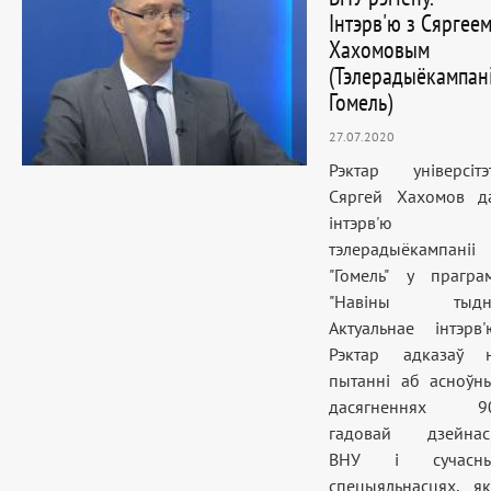
Інтэрв'ю з Сяргее
Хахомовым
(Тэлерадыёкампан
Гомель)
27.07.2020
Рэктар універсітэ
Сяргей Хахомов д
інтэрв'ю
тэлерадыёкампаніі
"Гомель" у прагра
"Навіны тыдн
Актуальнае інтэрв'ю
Рэктар адказаў 
пытанні аб асноўн
дасягненнях 9
гадовай дзейнас
ВНУ і сучасн
спецыяльнасцях, як