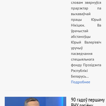
словам звярнуўся
прарэктар па
выхаваўчай
працы Юрый
Нікіцюк. Ва
ўрачыстай
абстаноўцы
Юрый Валер'евіч
уручыў
пасведчання
спецыяльнага
фонду Прэзідэнта
Рэспублікі
Беларусь…
Подробнее
90 гадоў першаму
ВНУ рэгіёну.