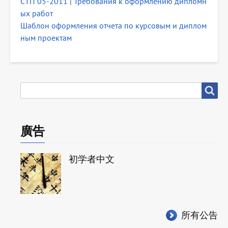
СТП 05-2011 | Требования к оформлению дипломн
ых работ
Шаблон оформления отчета по курсовым и диплом
ным проектам
搜
搜尋
尋
廣告
初学者中文
所有公告